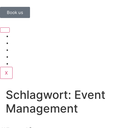
Book us
Home
Corporate
Wedding
Public
Contact
X
Schlagwort:
Event
Management