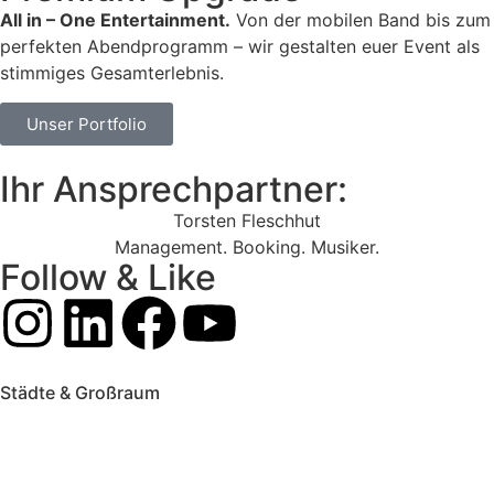
All in – One Entertainment.
Von der mobilen Band bis zum
perfekten Abendprogramm – wir gestalten euer Event als
stimmiges Gesamterlebnis.
Unser Portfolio
Ihr Ansprechpartner:
Torsten Fleschhut
Management. Booking. Musiker.
Follow & Like
Städte & Großraum
Mobile Band Frankfurt
Mobile Band Mainz
Mobile Band Wiesbaden
Mobile Band Darmstadt
Mobile Band Mannheim
Mobile Band Heidelberg
Mobile Band Karlsruhe
Mobile Band Augsburg