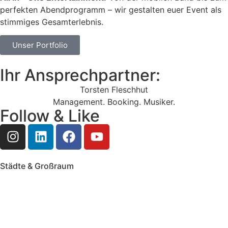
perfekten Abendprogramm – wir gestalten euer Event als
stimmiges Gesamterlebnis.
Unser Portfolio
Ihr Ansprechpartner:
Torsten Fleschhut
Management. Booking. Musiker.
Follow & Like
Städte & Großraum
Mobile Band Frankfurt
Mobile Band Mainz
Mobile Band Wiesbaden
Mobile Band Darmstadt
Mobile Band Mannheim
Mobile Band Heidelberg
Mobile Band Karlsruhe
Mobile Band Augsburg
Mobile Band Stuttgart
Mobile Band Nürnberg