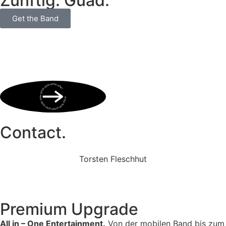
Zünftig. Guad.
Get the Band
BOOK NOW • BOOK NOW • BOOK NOW • BOOK NOW • BOOK NOW •
Contact.
Torsten Fleschhut
Mobil: +49 (0) 171 2751655
Mail: mail@walkingbands.de
Premium Upgrade
All in – One Entertainment.
Von der mobilen Band bis zum