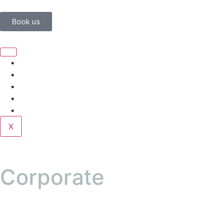
Book us
Home
Corporate
Wedding
Public
Contact
X
Corporate