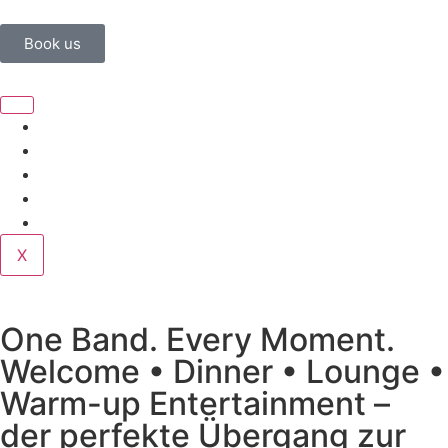
Book us
Home
Corporate
Wedding
Public
Contact
X
One Band. Every Moment.
Welcome • Dinner • Lounge •
Warm-up Entertainment –
der perfekte Übergang zur