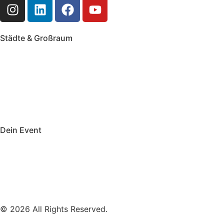
Städte & Großraum
Mobile Band Frankfurt
Mobile Band Mainz
Mobile Band Wiesbaden
Mobile Band Darmstadt
Mobile Band Mannheim
Mobile Band Heidelberg
Mobile Band Karlsruhe
Mobile Band Augsburg
Mobile Band Stuttgart
Mobile Band Nürnberg
Mobile Band München
Dein Event
Mobile Band Firmenevent
Mobile Band Stadtfest
Mobile Band Hochzeit
Mobile Band Shopping Event
Impressum
Datenschutz
© 2026 All Rights Reserved.