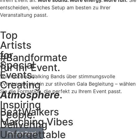
Ihrem Event an.
More sound. More energy. More fun.
Sie
entscheiden, welches Setup am besten zu Ihrer
Veranstaltung passt.
Top
Artists
for
#Bandformate
Special
für Ihr Event.
Events.
Von mobilen Walking Bands über stimmungsvolle
Creating
Eventmusik bis hin zur stilvollen Gala Begleitung – wählen
Sie die Formation, die perfekt zu Ihrem Event passt.
Atmosphere
.
Inspiring
BeatWalkers
People.
Marching Vibes
Delivering
Unforgettable
Get the Band