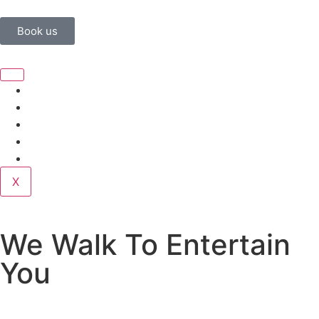
Book us
Home
Corporate
Wedding
Public
Contact
X
We Walk To Entertain
You