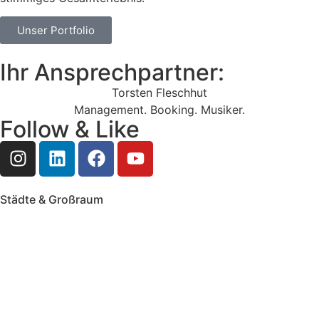
Unser Portfolio
Ihr Ansprechpartner:
Torsten Fleschhut
Management. Booking. Musiker.
Follow & Like
Städte & Großraum
Mobile Band Frankfurt
Mobile Band Mainz
Mobile Band Wiesbaden
Mobile Band Darmstadt
Mobile Band Mannheim
Mobile Band Heidelberg
Mobile Band Karlsruhe
Mobile Band Augsburg
Mobile Band Stuttgart
Mobile Band Nürnberg
Mobile Band München