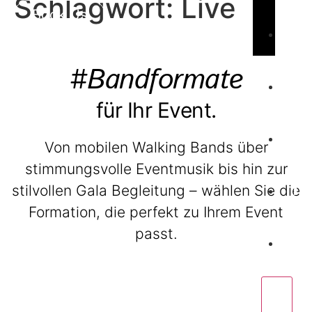
Schlagwort:
Live
Book Us
C
#Bandformate
für Ihr Event.
W
Von mobilen Walking Bands über
stimmungsvolle Eventmusik bis hin zur
P
stilvollen Gala Begleitung – wählen Sie die
Formation, die perfekt zu Ihrem Event
C
passt.
BeatWalkers
X
Marching Vibes