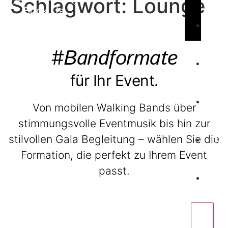
Schlagwort:
Lounge
Book Us
C
#Bandformate
für Ihr Event.
W
Von mobilen Walking Bands über
stimmungsvolle Eventmusik bis hin zur
P
stilvollen Gala Begleitung – wählen Sie die
Formation, die perfekt zu Ihrem Event
C
passt.
BeatWalkers
X
Marching Vibes