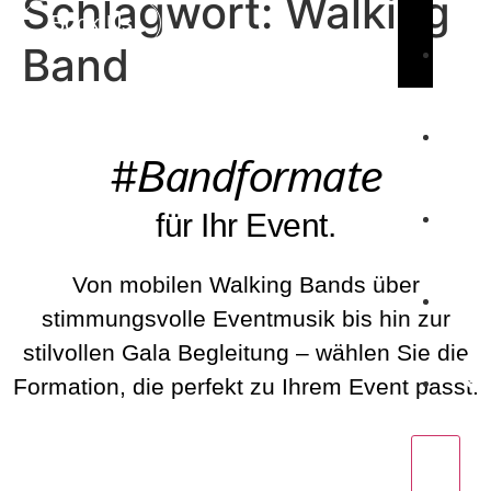
Schlagwort:
Walking
Book Us
Band
C
#Bandformate
W
für Ihr Event.
P
Von mobilen Walking Bands über
stimmungsvolle Eventmusik bis hin zur
C
stilvollen Gala Begleitung – wählen Sie die
Formation, die perfekt zu Ihrem Event passt.
BeatWalkers
X
Marching Vibes