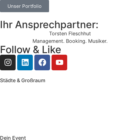
Unser Portfolio
Ihr Ansprechpartner:
Torsten Fleschhut
Management. Booking. Musiker.
Follow & Like
Städte & Großraum
Mobile Band Frankfurt
Mobile Band Mainz
Mobile Band Wiesbaden
Mobile Band Darmstadt
Mobile Band Mannheim
Mobile Band Heidelberg
Mobile Band Karlsruhe
Mobile Band Augsburg
Mobile Band Stuttgart
Mobile Band Nürnberg
Mobile Band München
Dein Event