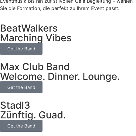
Eventmusik bis hin zur stilvollen Gala Begleitung – wählen
Sie die Formation, die perfekt zu Ihrem Event passt.
BeatWalkers
Marching Vibes
Get the Band
Max Club Band
Welcome. Dinner. Lounge.
Get the Band
Stadl3
Zünftig. Guad.
Get the Band