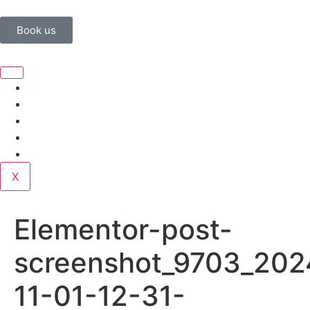
Book us
Home
Corporate
Wedding
Public
Contact
X
Elementor-post-
screenshot_9703_202
11-01-12-31-