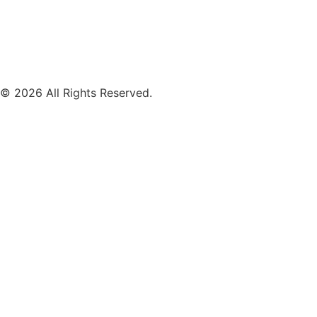
Mobile Band Hochzeit
Mobile Band Shopping Event
Impressum
Datenschutz
© 2026 All Rights Reserved.