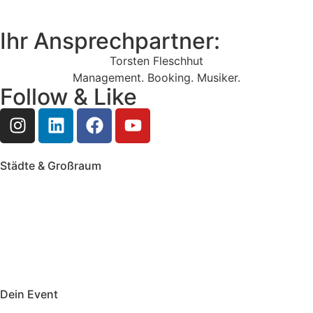
Ihr Ansprechpartner:
Torsten Fleschhut
Management. Booking. Musiker.
Follow & Like
Städte & Großraum
Mobile Band Frankfurt
Mobile Band Mainz
Mobile Band Wiesbaden
Mobile Band Darmstadt
Mobile Band Mannheim
Mobile Band Heidelberg
Mobile Band Karlsruhe
Mobile Band Augsburg
Mobile Band Stuttgart
Mobile Band Nürnberg
Mobile Band München
Dein Event
Mobile Band Firmenevent
Mobile Band Stadtfest