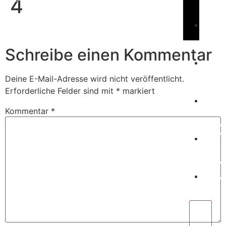
4
Book Us
C
Schreibe einen Kommentar
Deine E-Mail-Adresse wird nicht veröffentlicht.
W
Erforderliche Felder sind mit
*
markiert
Kommentar
*
P
C
X