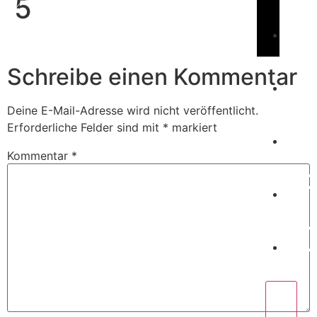
5
Book Us
C
Schreibe einen Kommentar
Deine E-Mail-Adresse wird nicht veröffentlicht.
W
Erforderliche Felder sind mit
*
markiert
Kommentar
*
P
C
X