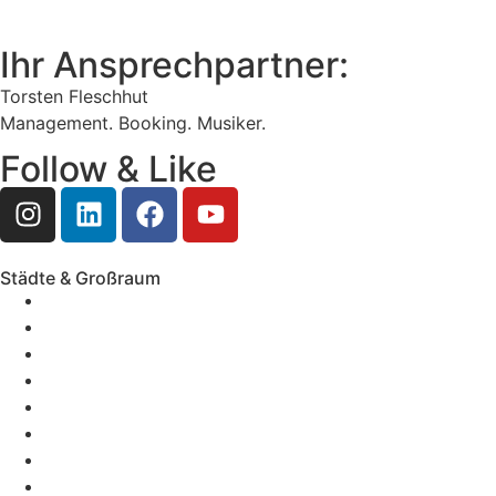
Ihr Ansprechpartner:
Torsten Fleschhut
Management. Booking. Musiker.
Follow & Like
Städte & Großraum
Mobile Band Frankfurt
Mobile Band Mainz
Mobile Band Wiesbaden
Mobile Band Darmstadt
Mobile Band Mannheim
Mobile Band Heidelberg
Mobile Band Karlsruhe
Mobile Band Augsburg