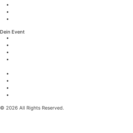
Mobile Band Stuttgart
Mobile Band Nürnberg
Mobile Band München
Dein Event
Mobile Band Firmenevent
Mobile Band Stadtfest
Mobile Band Hochzeit
Mobile Band Shopping Event
Impressum
Datenschutz
Impressum
Datenschutz
© 2026 All Rights Reserved.