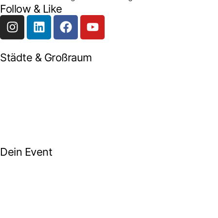
Follow & Like
Städte & Großraum
Mobile Band Frankfurt
Mobile Band Mainz
Mobile Band Wiesbaden
Mobile Band Darmstadt
Mobile Band Mannheim
Mobile Band Heidelberg
Mobile Band Karlsruhe
Mobile Band Augsburg
Mobile Band Stuttgart
Mobile Band Nürnberg
Mobile Band München
Dein Event
Mobile Band Firmenevent
Mobile Band Stadtfest
Mobile Band Hochzeit
Mobile Band Shopping Event
Impressum
Datenschutz