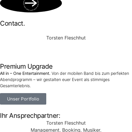
BOOK NOW • BOOK NOW • BOOK NOW • BOOK NOW • BOOK NOW •
Contact.
Torsten Fleschhut
Mobil: +49 (0) 171 2751655
Mail: mail@walkingbands.de
Premium Upgrade
All in – One Entertainment.
Von der mobilen Band bis zum perfekten
Abendprogramm – wir gestalten euer Event als stimmiges
Gesamterlebnis.
Unser Portfolio
Ihr Ansprechpartner:
Torsten Fleschhut
Management. Booking. Musiker.