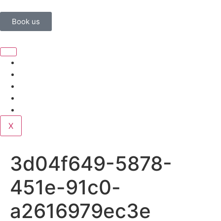
Book us
Home
Corporate
Wedding
Public
Contact
X
3d04f649-5878-
451e-91c0-
a2616979ec3e