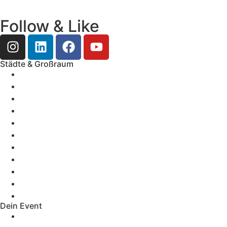
Follow & Like
Städte & Großraum
Mobile Band Frankfurt
Mobile Band Mainz
Mobile Band Wiesbaden
Mobile Band Darmstadt
Mobile Band Mannheim
Mobile Band Heidelberg
Mobile Band Karlsruhe
Mobile Band Augsburg
Mobile Band Stuttgart
Mobile Band Nürnberg
Mobile Band München
Dein Event
Mobile Band Firmenevent