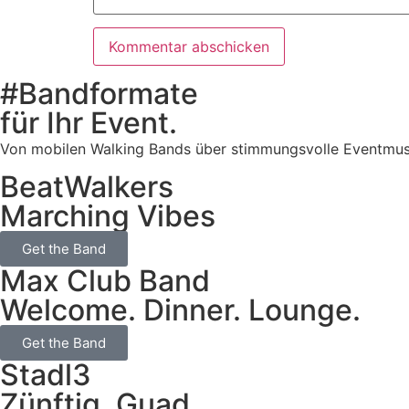
#Bandformate
für Ihr Event.
Von mobilen Walking Bands über stimmungsvolle Eventmusik b
BeatWalkers
Marching Vibes
Get the Band
Max Club Band
Welcome. Dinner. Lounge.
Get the Band
Stadl3
Zünftig. Guad.