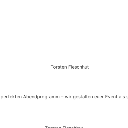
Torsten Fleschhut
Mobil: +49 (0) 171 2751655
Mail: mail@walkingbands.de
perfekten Abendprogramm – wir gestalten euer Event als 
Torsten Fleschhut