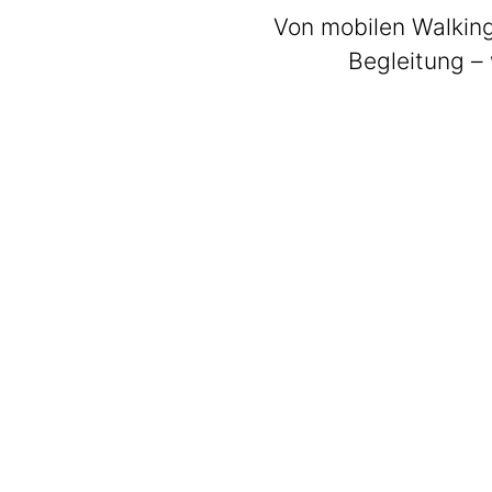
Von mobilen Walking
Begleitung – 
BeatWalkers
Marching Vibes
Get The Band