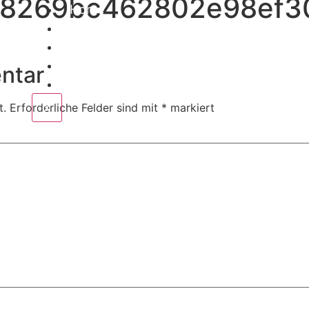
8269bc462802e98ef30c
Home
Corporate
Wedding
Public
ntar
Contact
X
t.
Erforderliche Felder sind mit
*
markiert