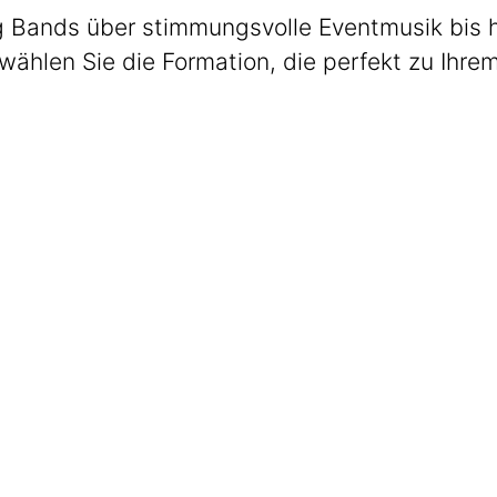
 Bands über stimmungsvolle Eventmusik bis hin
wählen Sie die Formation, die perfekt zu Ihre
Max Club Band
Welcome. Dinner. Lounge.
Get The Band