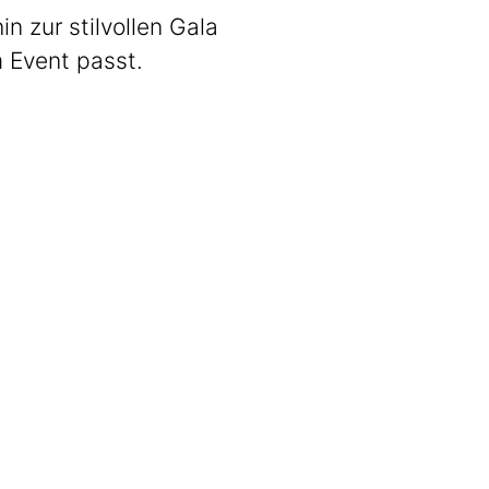
 zur stilvollen Gala
m Event passt.
Stadl3
Zünftig. Guad.
Get The Band