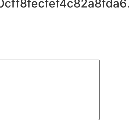
ff8fecfef4c82a8fda6