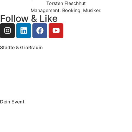
Torsten Fleschhut
Management. Booking. Musiker.
Follow & Like
Städte & Großraum
Mobile Band Frankfurt
Mobile Band Mainz
Mobile Band Wiesbaden
Mobile Band Darmstadt
Mobile Band Mannheim
Mobile Band Heidelberg
Mobile Band Karlsruhe
Mobile Band Augsburg
Mobile Band Stuttgart
Mobile Band Nürnberg
Mobile Band München
Dein Event
Mobile Band Firmenevent
Mobile Band Stadtfest
Mobile Band Hochzeit
Mobile Band Shopping Event
Impressum
Datenschutz