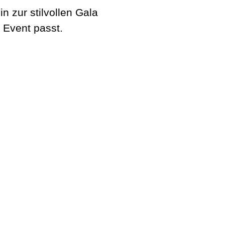
 zur stilvollen Gala
 Event passt.
Stadl3
Zünftig. Guad.
Get The Band