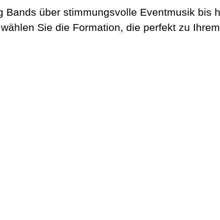
 Bands über stimmungsvolle Eventmusik bis hin
 wählen Sie die Formation, die perfekt zu Ihrem
Max Club Band
Welcome. Dinner. Lounge.
Get The Band