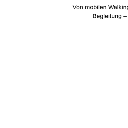
Von mobilen Walking
Begleitung –
BeatWalkers
Marching Vibes
Get The Band