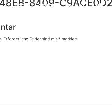
-48EB-8409-C9ACE0D
Home
Corporate
Wedding
Public
Contact
ntar
t.
Erforderliche Felder sind mit
*
markiert