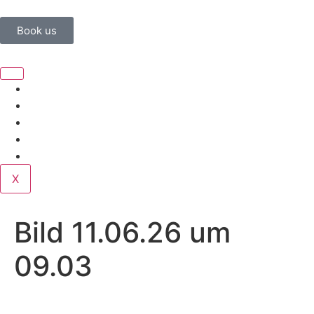
Book us
Home
Corporate
Wedding
Public
Contact
X
Bild 11.06.26 um
09.03