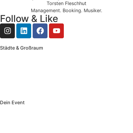
Torsten Fleschhut
Management. Booking. Musiker.
Follow & Like
Städte & Großraum
Mobile Band Frankfurt
Mobile Band Mainz
Mobile Band Wiesbaden
Mobile Band Darmstadt
Mobile Band Mannheim
Mobile Band Heidelberg
Mobile Band Karlsruhe
Mobile Band Augsburg
Mobile Band Stuttgart
Mobile Band Nürnberg
Mobile Band München
Dein Event
Mobile Band Firmenevent
Mobile Band Stadtfest
Mobile Band Hochzeit
Mobile Band Shopping Event
Impressum
Datenschutz