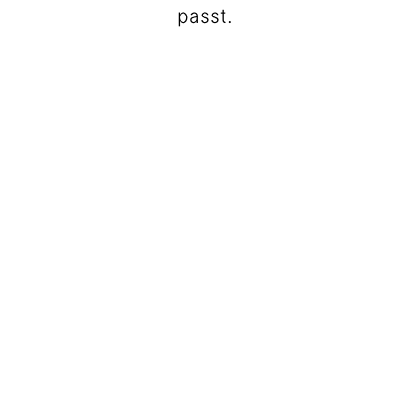
passt.
BeatWalkers
Marching Vibes
Get The Band
Max Club Band