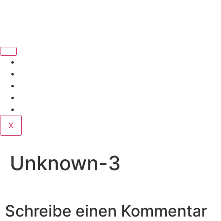
Book Us
Home
Corporate
Wedding
Public
Contact
X
Unknown-3
Schreibe einen Kommentar