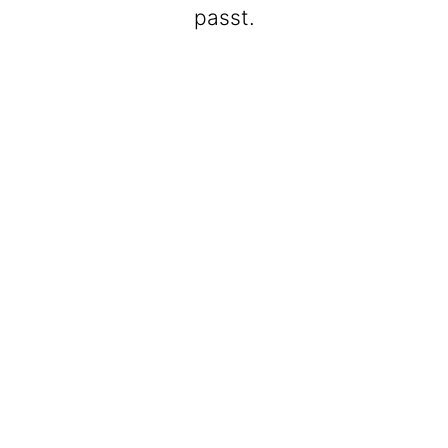
passt.
BeatWalkers
Marching Vibes
Get The Band
Max Club Band