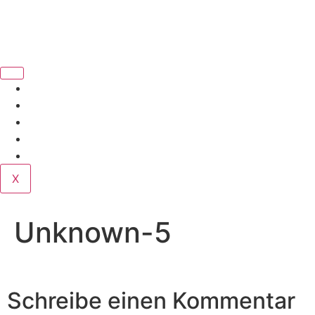
Book Us
Home
Corporate
Wedding
Public
Contact
X
Unknown-5
Schreibe einen Kommentar