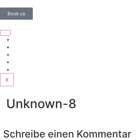
Book us
Home
Corporate
Wedding
Public
Contact
X
Unknown-8
Schreibe einen Kommentar