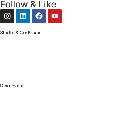
Follow & Like
Städte & Großraum
Mobile Band Frankfurt
Mobile Band Mainz
Mobile Band Wiesbaden
Mobile Band Darmstadt
Mobile Band Mannheim
Mobile Band Heidelberg
Mobile Band Karlsruhe
Mobile Band Augsburg
Mobile Band Stuttgart
Mobile Band Nürnberg
Mobile Band München
Dein Event
Mobile Band Firmenevent
Mobile Band Stadtfest
Mobile Band Hochzeit
Mobile Band Shopping Event
Impressum
Datenschutz