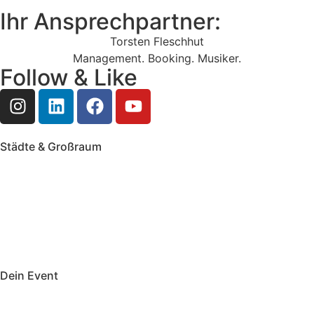
Ihr Ansprechpartner:
Torsten Fleschhut
Management. Booking. Musiker.
Follow & Like
Städte & Großraum
Mobile Band Frankfurt
Mobile Band Mainz
Mobile Band Wiesbaden
Mobile Band Darmstadt
Mobile Band Mannheim
Mobile Band Heidelberg
Mobile Band Karlsruhe
Mobile Band Augsburg
Mobile Band Stuttgart
Mobile Band Nürnberg
Mobile Band München
Dein Event
Mobile Band Firmenevent
Mobile Band Stadtfest
Mobile Band Hochzeit
Mobile Band Shopping Event