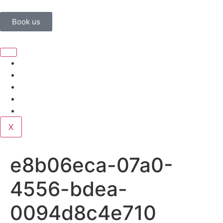
Book us
Home
Corporate
Wedding
Public
Contact
X
e8b06eca-07a0-
4556-bdea-
0094d8c4e710