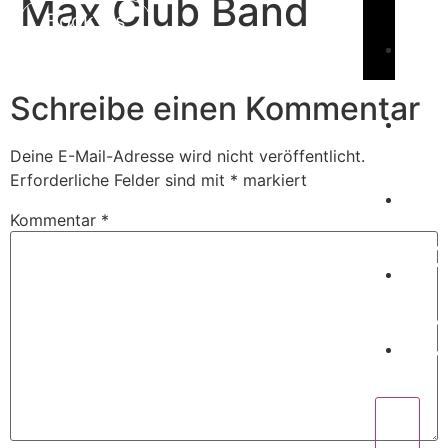
Max Club Band
Book Us
C
Schreibe einen Kommentar
Deine E-Mail-Adresse wird nicht veröffentlicht.
W
Erforderliche Felder sind mit
*
markiert
Kommentar
*
P
C
X