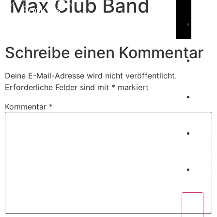
Max Club Band
Book Us
C
Schreibe einen Kommentar
Deine E-Mail-Adresse wird nicht veröffentlicht.
W
Erforderliche Felder sind mit
*
markiert
Kommentar
*
P
C
X