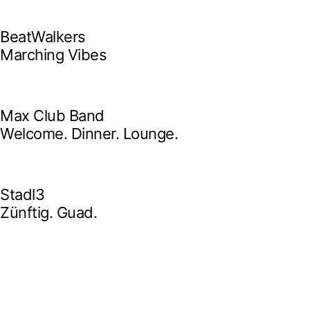
BeatWalkers
Marching Vibes
Get The Band
Max Club Band
Welcome. Dinner. Lounge.
Get The Band
Stadl3
Zünftig. Guad.
Get The Band