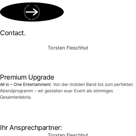
BOOK NOW • BOOK NOW • BOOK NOW • BOOK NOW • BOOK NOW •
Contact.
Torsten Fleschhut
Mobil: +49 (0) 171 2751655
Mail: mail@walkingbands.de
Premium Upgrade
All in – One Entertainment.
Von der mobilen Band bis zum perfekten
Abendprogramm – wir gestalten euer Event als stimmiges
Gesamterlebnis.
Unser Portfolio
Ihr Ansprechpartner:
Torsten Fleschhut