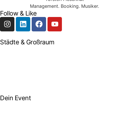
Management. Booking. Musiker.
Follow & Like
Städte & Großraum
Mobile Band Frankfurt
Mobile Band Mainz
Mobile Band Wiesbaden
Mobile Band Darmstadt
Mobile Band Mannheim
Mobile Band Heidelberg
Mobile Band Karlsruhe
Mobile Band Augsburg
Mobile Band Stuttgart
Mobile Band Nürnberg
Mobile Band München
Dein Event
Mobile Band Firmenevent
Mobile Band Stadtfest
Mobile Band Hochzeit
Mobile Band Shopping Event
Impressum
Datenschutz