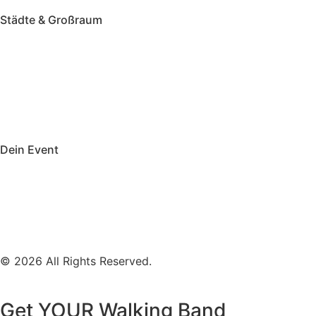
Städte & Großraum
Mobile Band Frankfurt
Mobile Band Mainz
Mobile Band Wiesbaden
Mobile Band Darmstadt
Mobile Band Mannheim
Mobile Band Heidelberg
Mobile Band Karlsruhe
Mobile Band Augsburg
Mobile Band Stuttgart
Mobile Band Nürnberg
Mobile Band München
Dein Event
Mobile Band Firmenevent
Mobile Band Stadtfest
Mobile Band Hochzeit
Mobile Band Shopping Event
Impressum
Datenschutz
© 2026 All Rights Reserved.
Get YOUR Walking Band