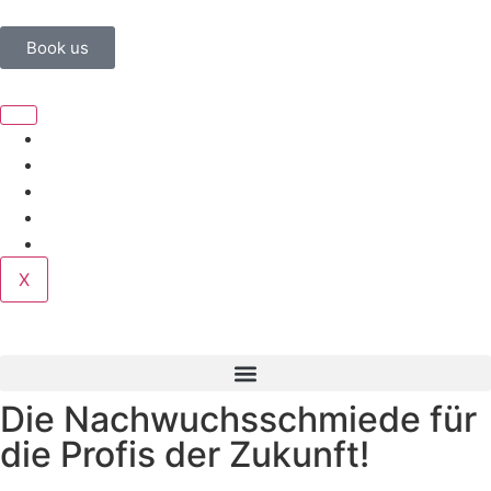
Book us
Home
Corporate
Wedding
Public
Contact
X
Die Nachwuchsschmiede für
die Profis der Zukunft!