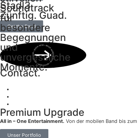
Stadl3
Soundtrack
Zünftig. Guad.
für
besondere
Get the Band
Begegnungen
und
BOOK NOW • BOOK NOW • BOOK NOW • BOOK NOW • BOOK NOW •
unvergessliche
Momente.
Contact.
Premium Upgrade
All in – One Entertainment.
Von der mobilen Band bis zum 
Unser Portfolio