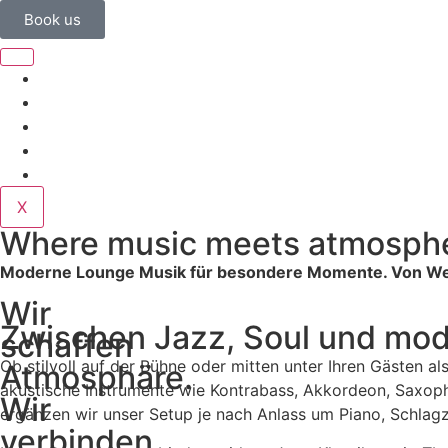
Book us
Home
Corporate
Wedding
Public
Contact
X
Where music meets atmosphe
Moderne Lounge Musik für besondere Momente. Von Welco
Wir
Zwischen Jazz, Soul und mod
schaffen
Ob stilvoll auf der Bühne oder mitten unter Ihren Gästen a
Atmosphäre.
akustische Instrumente wie Kontrabass, Akkordeon, Saxoph
Wir
ergänzen wir unser Setup je nach Anlass um Piano, Schlag
verbinden