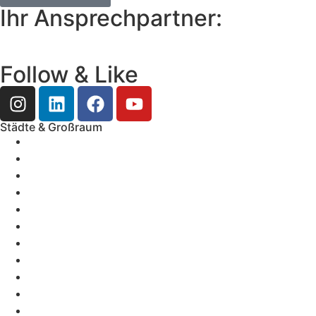
Ihr Ansprechpartner:
Follow & Like
Städte & Großraum
Mobile Band Frankfurt
Mobile Band Mainz
Mobile Band Wiesbaden
Mobile Band Darmstadt
Mobile Band Mannheim
Mobile Band Heidelberg
Mobile Band Karlsruhe
Mobile Band Augsburg
Mobile Band Stuttgart
Mobile Band Nürnberg
Mobile Band München