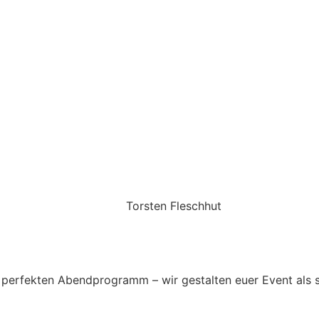
Torsten Fleschhut
Mobil: +49 (0) 171 2751655
Mail: mail@walkingbands.de
perfekten Abendprogramm – wir gestalten euer Event als 