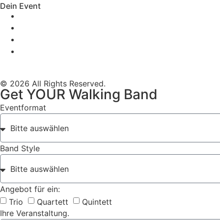
Dein Event
Mobile Band Firmenevent
Mobile Band Stadtfest
Mobile Band Hochzeit
Mobile Band Shopping Event
Impressum
Datenschutz
© 2026 All Rights Reserved.
Get YOUR Walking Band
Eventformat
Band Style
Angebot für ein:
Trio
Quartett
Quintett
Ihre Veranstaltung.