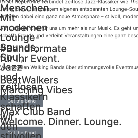
Unser Repertoire verbindet zeitlose Jazz-Klassiker wie
The
Menschen.
Jahre, die wir in unserem eigenen entspannten Lounge-Sou
Mit
erhalten dabei eine ganz neue Atmosphäre – stilvoll, moder
modernen
Am Ende geht es für uns um mehr als nur Musik. Es geht
Lounge-
schafft Freude und verleiht Veranstaltungen eine ganz beso
Sounds,
#Bandformate
Soul,
für Ihr Event.
Jazz
Von mobilen Walking Bands über stimmungsvolle Eventmusik b
und
BeatWalkers
zeitlosen
Marching Vibes
Klassikern
Get the Band
schaffen
Max Club Band
wir
Welcome. Dinner. Lounge.
den
Get the Band
stilvollen