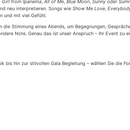
 Girl from Ipanema
,
All of Me
,
Blue Moon
,
Sunny
oder
Summ
nd neu interpretieren. Songs wie
Show Me Love
,
Everybody
n und mit viel Gefühl.
 um die Stimmung eines Abends, um Begegnungen, Gespräc
ndere Note. Genau das ist unser Anspruch – Ihr Event zu ei
is hin zur stilvollen Gala Begleitung – wählen Sie die For