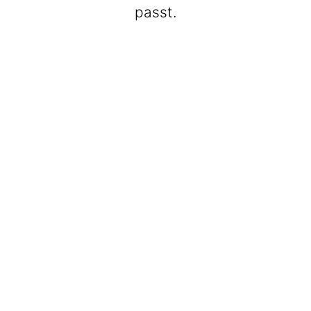
passt.
BeatWalkers
Marching Vibes
Get The Band
Max Club Band