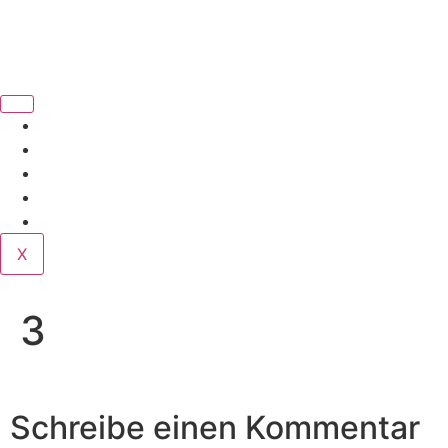
Book Us
Home
Corporate
Wedding
Public
Contact
X
3
Schreibe einen Kommentar