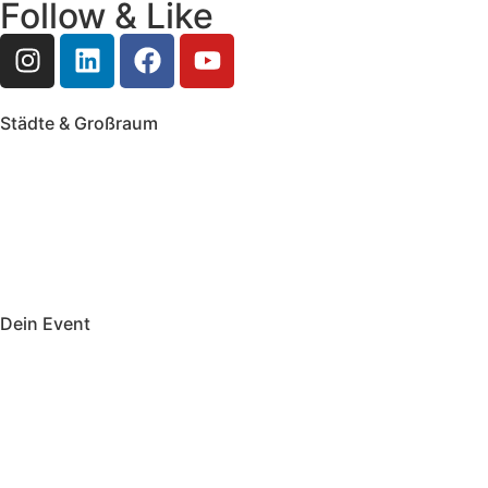
Follow & Like
Städte & Großraum
Mobile Band Frankfurt
Mobile Band Mainz
Mobile Band Wiesbaden
Mobile Band Darmstadt
Mobile Band Mannheim
Mobile Band Heidelberg
Mobile Band Karlsruhe
Mobile Band Augsburg
Mobile Band Stuttgart
Mobile Band Nürnberg
Mobile Band München
Dein Event
Mobile Band Firmenevent
Mobile Band Stadtfest
Mobile Band Hochzeit
Mobile Band Shopping Event
Impressum
Datenschutz