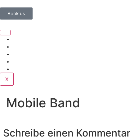
Book us
Home
Corporate
Wedding
Public
Contact
X
Mobile Band
Schreibe einen Kommentar