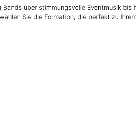
 Bands über stimmungsvolle Eventmusik bis hin
wählen Sie die Formation, die perfekt zu Ihre
Max Club Band
Welcome. Dinner. Lounge.
Get The Band