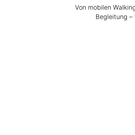
Von mobilen Walking
Begleitung – 
BeatWalkers
Marching Vibes
Get The Band