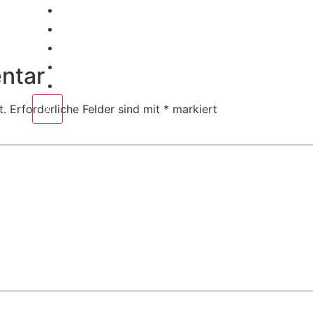
Home
Corporate
Wedding
Public
ntar
Contact
X
t.
Erforderliche Felder sind mit
*
markiert