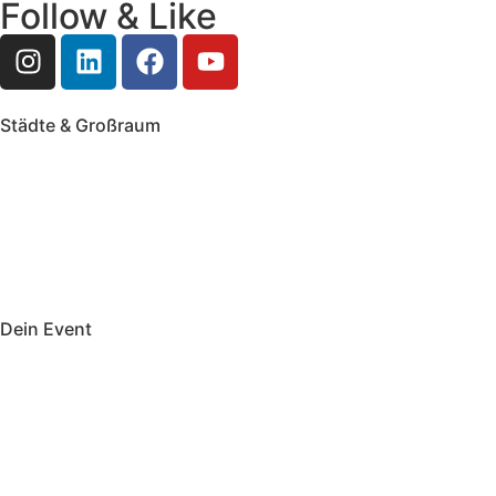
Follow & Like
Städte & Großraum
Mobile Band Frankfurt
Mobile Band Mainz
Mobile Band Wiesbaden
Mobile Band Darmstadt
Mobile Band Mannheim
Mobile Band Heidelberg
Mobile Band Karlsruhe
Mobile Band Augsburg
Mobile Band Stuttgart
Mobile Band Nürnberg
Mobile Band München
Dein Event
Mobile Band Firmenevent
Mobile Band Stadtfest
Mobile Band Hochzeit
Mobile Band Shopping Event
Impressum
Datenschutz