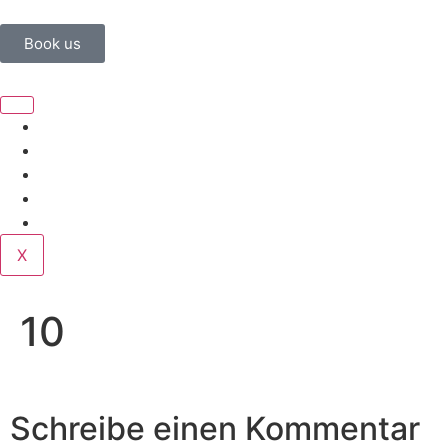
Book us
Home
Corporate
Wedding
Public
Contact
X
10
Schreibe einen Kommentar