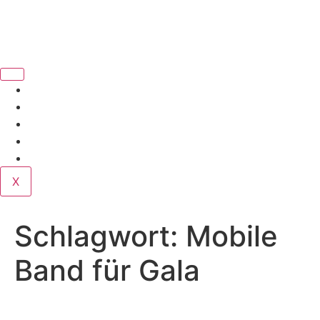
Book Us
Home
Corporate
Wedding
Public
Contact
X
Schlagwort:
Mobile
Band für Gala