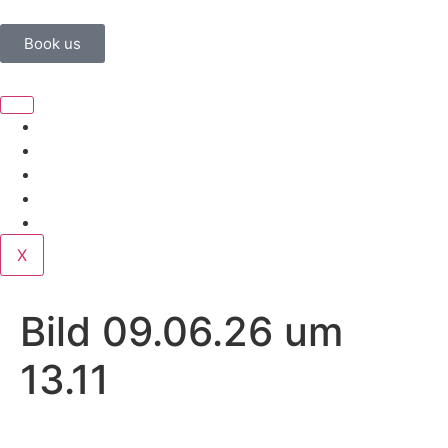
Book us
Home
Corporate
Wedding
Public
Contact
X
Bild 09.06.26 um
13.11