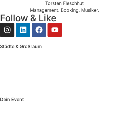
Torsten Fleschhut
Management. Booking. Musiker.
Follow & Like
Städte & Großraum
Mobile Band Frankfurt
Mobile Band Mainz
Mobile Band Wiesbaden
Mobile Band Darmstadt
Mobile Band Mannheim
Mobile Band Heidelberg
Mobile Band Karlsruhe
Mobile Band Augsburg
Mobile Band Stuttgart
Mobile Band Nürnberg
Mobile Band München
Dein Event
Mobile Band Firmenevent
Mobile Band Stadtfest
Mobile Band Hochzeit
Mobile Band Shopping Event
Impressum
Datenschutz