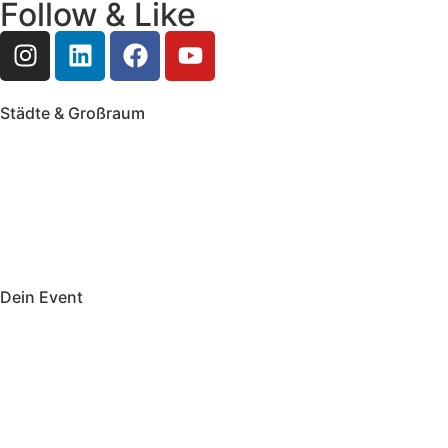
Follow & Like
Städte & Großraum
Mobile Band Frankfurt
Mobile Band Mainz
Mobile Band Wiesbaden
Mobile Band Darmstadt
Mobile Band Mannheim
Mobile Band Heidelberg
Mobile Band Karlsruhe
Mobile Band Augsburg
Mobile Band Stuttgart
Mobile Band Nürnberg
Mobile Band München
Dein Event
Mobile Band Firmenevent
Mobile Band Stadtfest
Mobile Band Hochzeit
Mobile Band Shopping Event
Impressum
Datenschutz