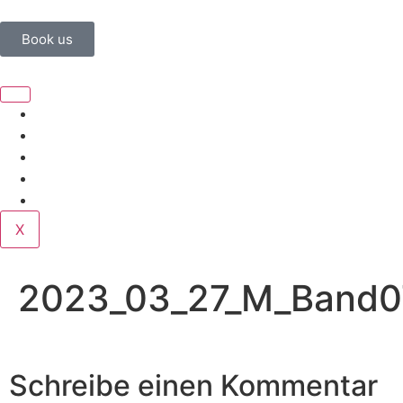
Book us
Home
Corporate
Wedding
Public
Contact
X
2023_03_27_M_Band0
Schreibe einen Kommentar