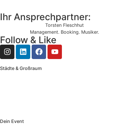
Ihr Ansprechpartner:
Torsten Fleschhut
Management. Booking. Musiker.
Follow & Like
Städte & Großraum
Mobile Band Frankfurt
Mobile Band Mainz
Mobile Band Wiesbaden
Mobile Band Darmstadt
Mobile Band Mannheim
Mobile Band Heidelberg
Mobile Band Karlsruhe
Mobile Band Augsburg
Mobile Band Stuttgart
Mobile Band Nürnberg
Mobile Band München
Dein Event
Mobile Band Firmenevent
Mobile Band Stadtfest