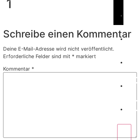
1
Book Us
C
Schreibe einen Kommentar
Deine E-Mail-Adresse wird nicht veröffentlicht.
W
Erforderliche Felder sind mit
*
markiert
Kommentar
*
P
C
X