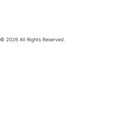
Mobile Band Hochzeit
Mobile Band Shopping Event
Impressum
Datenschutz
© 2026 All Rights Reserved.