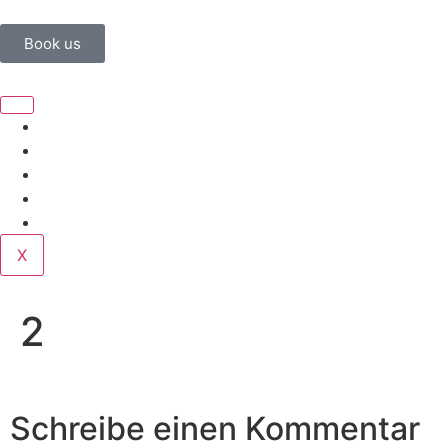
Book us
Home
Corporate
Wedding
Public
Contact
X
2
Schreibe einen Kommentar