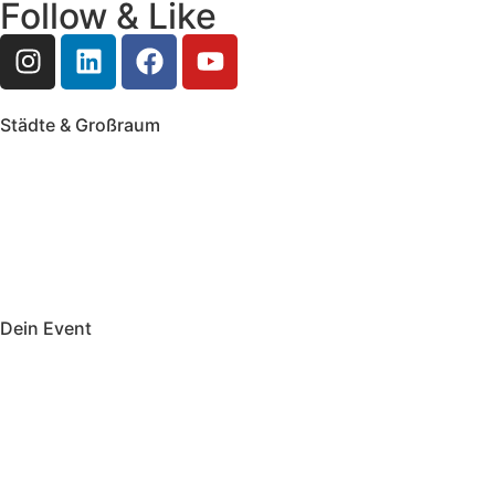
Follow & Like
Städte & Großraum
Mobile Band Frankfurt
Mobile Band Mainz
Mobile Band Wiesbaden
Mobile Band Darmstadt
Mobile Band Mannheim
Mobile Band Heidelberg
Mobile Band Karlsruhe
Mobile Band Augsburg
Mobile Band Stuttgart
Mobile Band Nürnberg
Mobile Band München
Dein Event
Mobile Band Firmenevent
Mobile Band Stadtfest
Mobile Band Hochzeit
Mobile Band Shopping Event
Impressum
Datenschutz