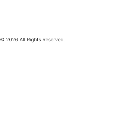
Mobile Band Hochzeit
Mobile Band Shopping Event
Impressum
Datenschutz
© 2026 All Rights Reserved.