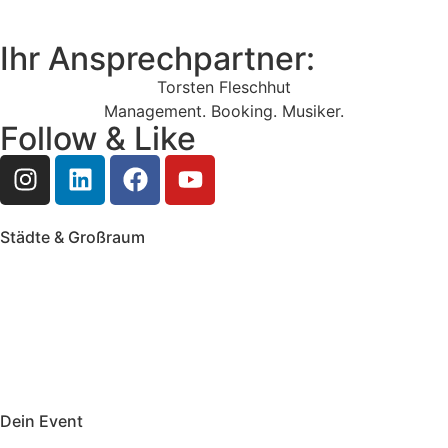
Ihr Ansprechpartner:
Torsten Fleschhut
Management. Booking. Musiker.
Follow & Like
Städte & Großraum
Mobile Band Frankfurt
Mobile Band Mainz
Mobile Band Wiesbaden
Mobile Band Darmstadt
Mobile Band Mannheim
Mobile Band Heidelberg
Mobile Band Karlsruhe
Mobile Band Augsburg
Mobile Band Stuttgart
Mobile Band Nürnberg
Mobile Band München
Dein Event
Mobile Band Firmenevent
Mobile Band Stadtfest