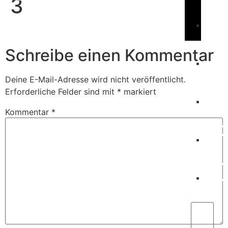
3
Book Us
C
Schreibe einen Kommentar
Deine E-Mail-Adresse wird nicht veröffentlicht.
W
Erforderliche Felder sind mit
*
markiert
Kommentar
*
P
C
X