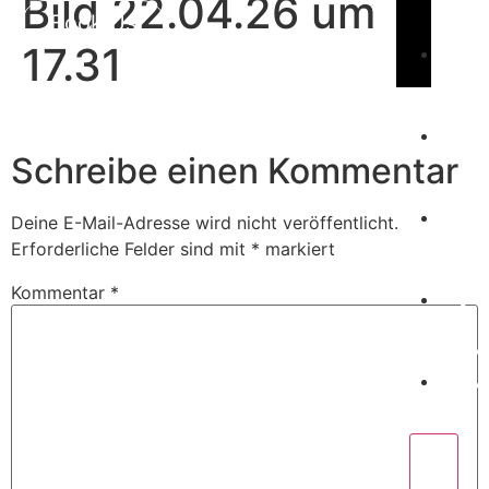
Bild 22.04.26 um
Book Us
17.31
C
Schreibe einen Kommentar
W
Deine E-Mail-Adresse wird nicht veröffentlicht.
Erforderliche Felder sind mit
*
markiert
P
Kommentar
*
C
X