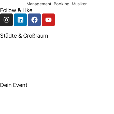
Management. Booking. Musiker.
Follow & Like
Städte & Großraum
Mobile Band Frankfurt
Mobile Band Mainz
Mobile Band Wiesbaden
Mobile Band Darmstadt
Mobile Band Mannheim
Mobile Band Heidelberg
Mobile Band Karlsruhe
Mobile Band Augsburg
Mobile Band Stuttgart
Mobile Band Nürnberg
Mobile Band München
Dein Event
Mobile Band Firmenevent
Mobile Band Stadtfest
Mobile Band Hochzeit
Mobile Band Shopping Event
Impressum
Datenschutz