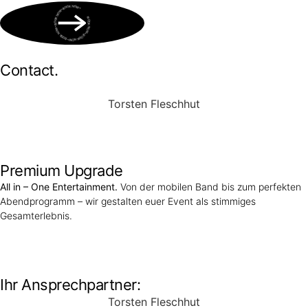
BOOK NOW • BOOK NOW • BOOK NOW • BOOK NOW • BOOK NOW •
Contact.
Torsten Fleschhut
Mobil: +49 (0) 171 2751655
Mail: mail@walkingbands.de
Premium Upgrade
All in – One Entertainment.
Von der mobilen Band bis zum perfekten
Abendprogramm – wir gestalten euer Event als stimmiges
Gesamterlebnis.
Unser Portfolio
Ihr Ansprechpartner:
Torsten Fleschhut