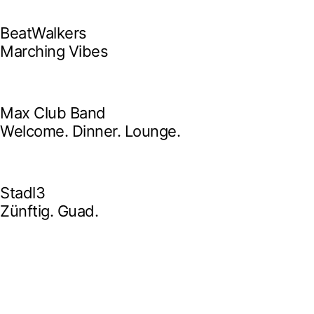
BeatWalkers
Marching Vibes
Get The Band
Max Club Band
Welcome. Dinner. Lounge.
Get The Band
Stadl3
Zünftig. Guad.
Get The Band