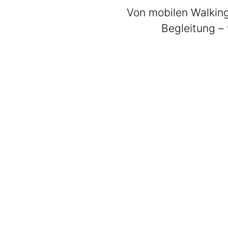
Von mobilen Walking
Begleitung – 
BeatWalkers
Marching Vibes
Get The Band