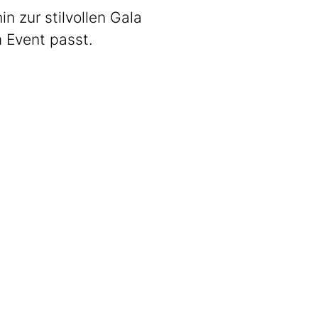
 zur stilvollen Gala
m Event passt.
Stadl3
Zünftig. Guad.
Get The Band