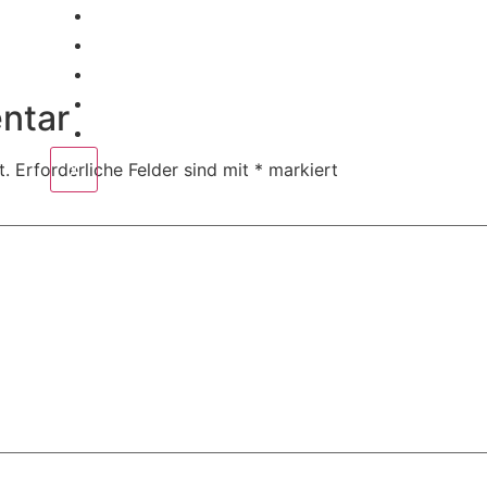
Home
Corporate
Wedding
Public
ntar
Contact
X
t.
Erforderliche Felder sind mit
*
markiert