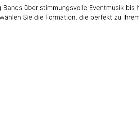
 Bands über stimmungsvolle Eventmusik bis hin
wählen Sie die Formation, die perfekt zu Ihre
Max Club Band
Welcome. Dinner. Lounge.
Get The Band