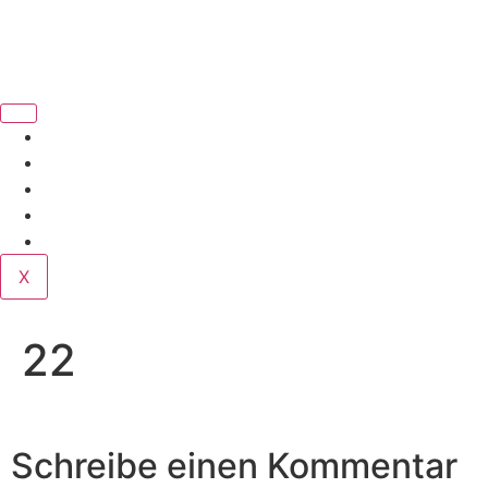
Book Us
Home
Corporate
Wedding
Public
Contact
X
22
Schreibe einen Kommentar