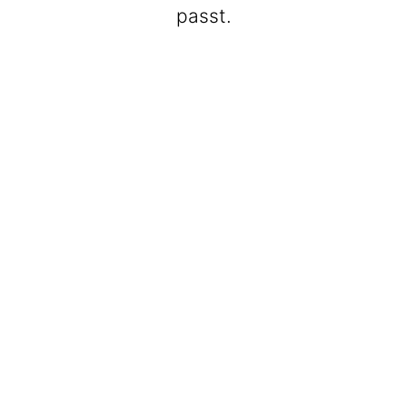
passt.
BeatWalkers
Marching Vibes
Get The Band
Max Club Band