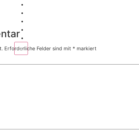
Home
Corporate
Wedding
Public
ntar
Contact
X
t.
Erforderliche Felder sind mit
*
markiert