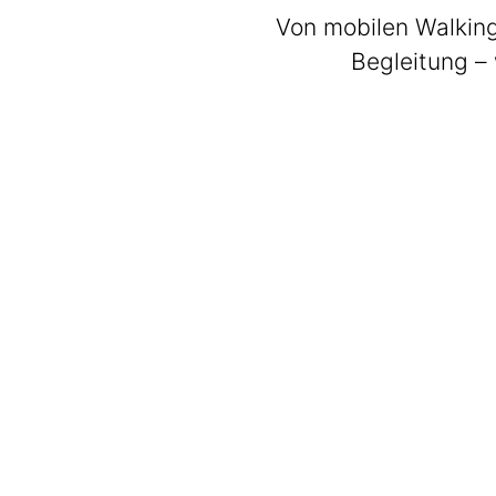
Von mobilen Walking
Begleitung – 
BeatWalkers
Marching Vibes
Get The Band