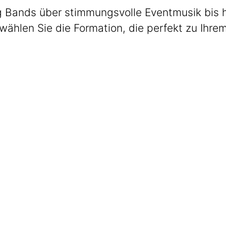
 Bands über stimmungsvolle Eventmusik bis hin
wählen Sie die Formation, die perfekt zu Ihre
Max Club Band
Welcome. Dinner. Lounge.
Get The Band