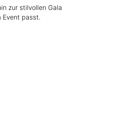
 zur stilvollen Gala
m Event passt.
Stadl3
Zünftig. Guad.
Get The Band