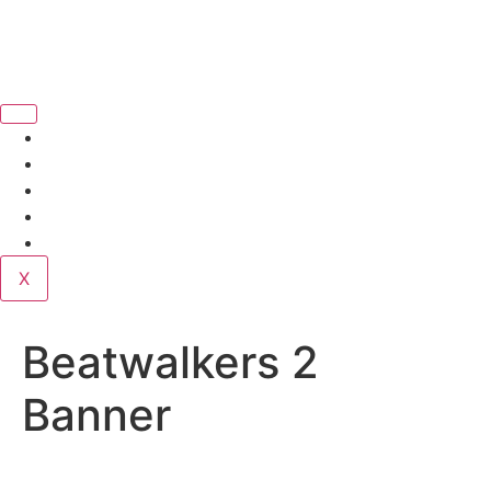
Book Us
Home
Corporate
Wedding
Public
Contact
X
Beatwalkers 2
Banner