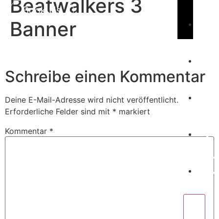
Beatwalkers 3
Book Us
Banner
C
Schreibe einen Kommentar
W
Deine E-Mail-Adresse wird nicht veröffentlicht.
Erforderliche Felder sind mit
*
markiert
P
Kommentar
*
C
X