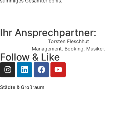
stimmiges Gesamterlebnis.
Unser Portfolio
Ihr Ansprechpartner:
Torsten Fleschhut
Management. Booking. Musiker.
Follow & Like
Städte & Großraum
Mobile Band Frankfurt
Mobile Band Mainz
Mobile Band Wiesbaden
Mobile Band Darmstadt
Mobile Band Mannheim
Mobile Band Heidelberg
Mobile Band Karlsruhe
Mobile Band Augsburg
Mobile Band Stuttgart
Mobile Band Nürnberg
Mobile Band München