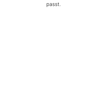
passt.
BeatWalkers
Marching Vibes
Get The Band
Max Club Band