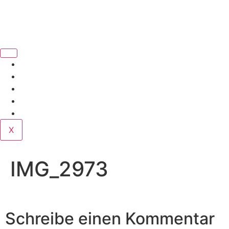
Book Us
Home
Corporate
Wedding
Public
Contact
X
IMG_2973
Schreibe einen Kommentar