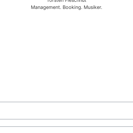
Management. Booking. Musiker.
sbaden
Mobile Band Darmstadt
Mobile Band Mannheim
Mobil
Nürnberg
Mobile Band München
d Hochzeit
Mobile Band Shopping Event