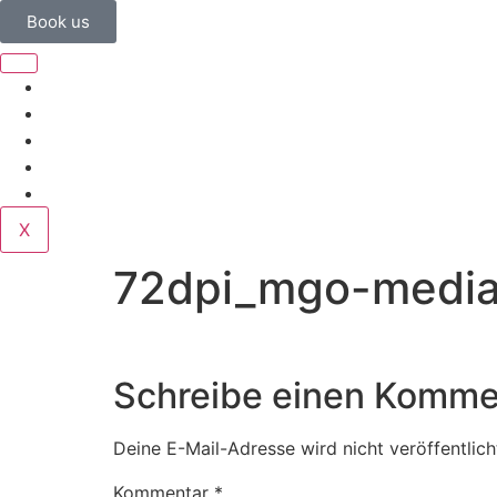
Book us
Home
Corporate
Wedding
Public
Contact
X
72dpi_mgo-medi
Schreibe einen Komme
Deine E-Mail-Adresse wird nicht veröffentlich
Kommentar
*