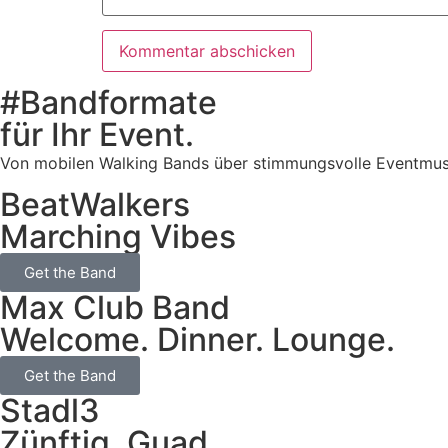
#Bandformate
für Ihr Event.
Von mobilen Walking Bands über stimmungsvolle Eventmusik b
BeatWalkers
Marching Vibes
Get the Band
Max Club Band
Welcome. Dinner. Lounge.
Get the Band
Stadl3
Zünftig. Guad.