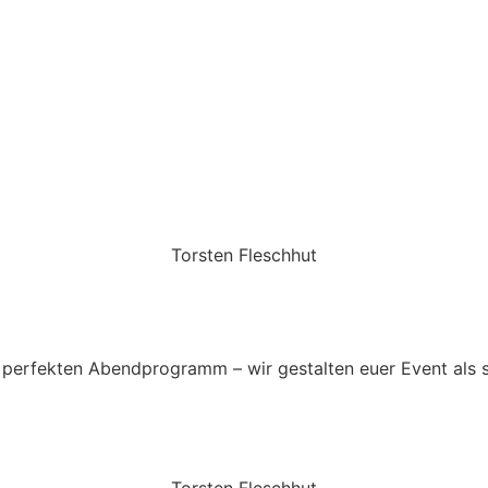
Torsten Fleschhut
Mobil: +49 (0) 171 2751655
Mail: mail@walkingbands.de
perfekten Abendprogramm – wir gestalten euer Event als 
Torsten Fleschhut