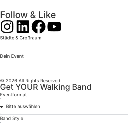
Follow & Like
Städte & Großraum
Mobile Band Frankfurt
Mobile Band Mainz
Mobile Band Wie
Mobile Band Augsburg
Mobile Band Stuttgart
Mobile Band 
Dein Event
Mobile Band Firmenevent
Mobile Band Stadtfest
Mobile Ban
Impressum
Datenschutz
© 2026 All Rights Reserved.
Get YOUR Walking Band
Eventformat
Band Style