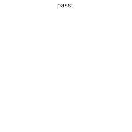
passt.
BeatWalkers
Marching Vibes
Get The Band
Max Club Band