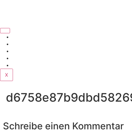
Book Us
Home
Corporate
Wedding
Public
Contact
X
d6758e87b9dbd58269
Schreibe einen Kommentar