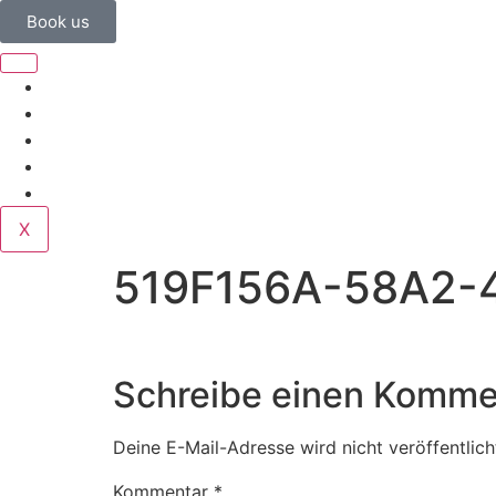
Book us
Home
Corporate
Wedding
Public
Contact
X
519F156A-58A2
Schreibe einen Komme
Deine E-Mail-Adresse wird nicht veröffentlich
Kommentar
*