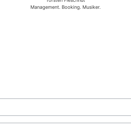
Management. Booking. Musiker.
sbaden
Mobile Band Darmstadt
Mobile Band Mannheim
Mobil
Nürnberg
Mobile Band München
d Hochzeit
Mobile Band Shopping Event