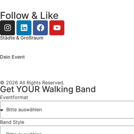
Follow & Like
Städte & Großraum
Mobile Band Frankfurt
Mobile Band Mainz
Mobile Band Wie
Mobile Band Augsburg
Mobile Band Stuttgart
Mobile Band 
Dein Event
Mobile Band Firmenevent
Mobile Band Stadtfest
Mobile Ban
Impressum
Datenschutz
© 2026 All Rights Reserved.
Get YOUR Walking Band
Eventformat
Band Style