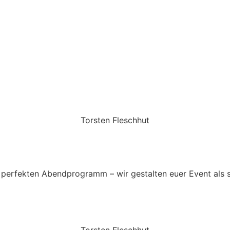
Torsten Fleschhut
Mobil: +49 (0) 171 2751655
Mail: mail@walkingbands.de
perfekten Abendprogramm – wir gestalten euer Event als 
Torsten Fleschhut