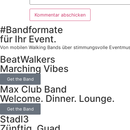
#Bandformate
für Ihr Event.
Von mobilen Walking Bands über stimmungsvolle Eventmusik b
BeatWalkers
Marching Vibes
Get the Band
Max Club Band
Welcome. Dinner. Lounge.
Get the Band
Stadl3
Zünftig. Guad.