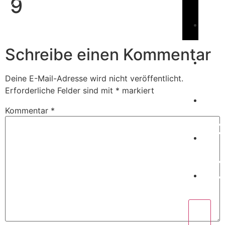
9
Book Us
C
Schreibe einen Kommentar
Deine E-Mail-Adresse wird nicht veröffentlicht.
W
Erforderliche Felder sind mit
*
markiert
Kommentar
*
P
C
X