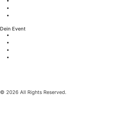
Mobile Band Stuttgart
Mobile Band Nürnberg
Mobile Band München
Dein Event
Mobile Band Firmenevent
Mobile Band Stadtfest
Mobile Band Hochzeit
Mobile Band Shopping Event
Impressum
Datenschutz
© 2026 All Rights Reserved.