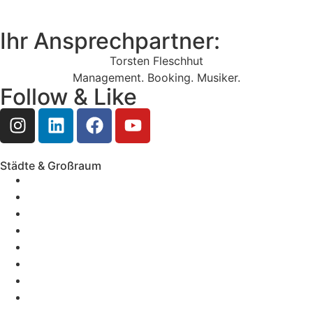
Ihr Ansprechpartner:
Torsten Fleschhut
Management. Booking. Musiker.
Follow & Like
Städte & Großraum
Mobile Band Frankfurt
Mobile Band Mainz
Mobile Band Wiesbaden
Mobile Band Darmstadt
Mobile Band Mannheim
Mobile Band Heidelberg
Mobile Band Karlsruhe
Mobile Band Augsburg