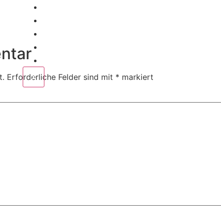
Home
Corporate
Wedding
Public
ntar
Contact
X
t.
Erforderliche Felder sind mit
*
markiert