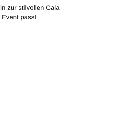
 zur stilvollen Gala
 Event passt.
Stadl3
Zünftig. Guad.
Get The Band