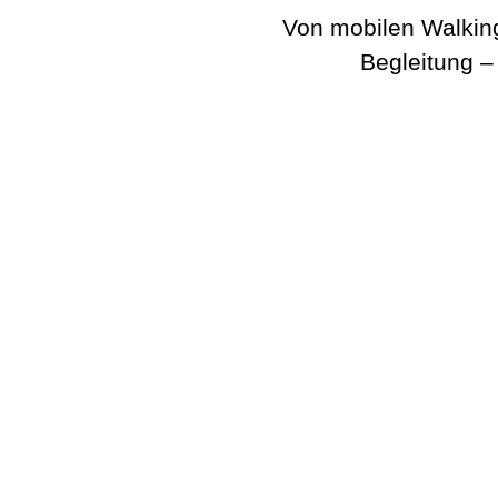
Von mobilen Walking
Begleitung –
BeatWalkers
Marching Vibes
Get The Band