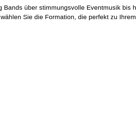
 Bands über stimmungsvolle Eventmusik bis hin
 wählen Sie die Formation, die perfekt zu Ihrem
Max Club Band
Welcome. Dinner. Lounge.
Get The Band