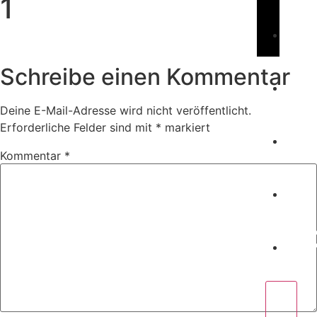
1
Book Us
C
Schreibe einen Kommentar
Deine E-Mail-Adresse wird nicht veröffentlicht.
W
Erforderliche Felder sind mit
*
markiert
Kommentar
*
P
C
X