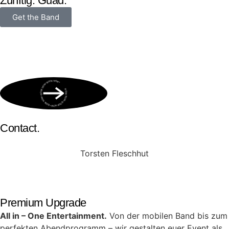
Zünftig. Guad.
Get the Band
BOOK NOW • BOOK NOW • BOOK NOW • BOOK NOW • BOOK NOW •
Contact.
Torsten Fleschhut
Mobil: +49 (0) 171 2751655
Mail: mail@walkingbands.de
Premium Upgrade
All in – One Entertainment.
Von der mobilen Band bis zum
perfekten Abendprogramm – wir gestalten euer Event als