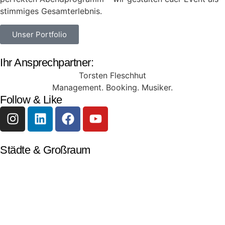
stimmiges Gesamterlebnis.
Unser Portfolio
Ihr Ansprechpartner:
Torsten Fleschhut
Management. Booking. Musiker.
Follow & Like
Städte & Großraum
Mobile Band Frankfurt
Mobile Band Mainz
Mobile Band Wiesbaden
Mobile Band Darmstadt
Mobile Band Mannheim
Mobile Band Heidelberg
Mobile Band Karlsruhe
Mobile Band Augsburg
Mobile Band Stuttgart
Mobile Band Nürnberg
Mobile Band München