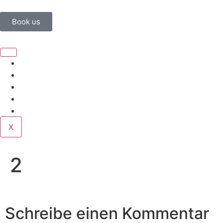
Book us
Home
Corporate
Wedding
Public
Contact
X
2
Schreibe einen Kommentar