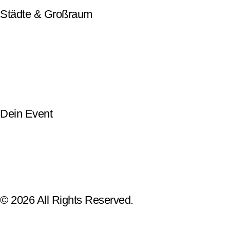
Städte & Großraum
Mobile Band Frankfurt
Mobile Band Mainz
Mobile Band Wiesbaden
Mobile Band Darmstadt
Mobile Band Mannheim
Mobile Band Heidelberg
Mobile Band Karlsruhe
Mobile Band Augsburg
Mobile Band Stuttgart
Mobile Band Nürnberg
Mobile Band München
Dein Event
Mobile Band Firmenevent
Mobile Band Stadtfest
Mobile Band Hochzeit
Mobile Band Shopping Event
Impressum
Datenschutz
© 2026 All Rights Reserved.
GET YOUR WALKING BAND